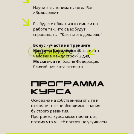
Научитесь понимать когда Вас
обманывают
Вы будете общаться в семье и на
работе так, что с Вас будут
спрашивать - "Как ты это делаешь"
Бонус - участие в тренинге
Максима Коваленко
«Как читать
человека между строк» 2 дня,
Москва-сити,
башня Федерация.
Ближайшая дата открыта.
Основана на собственном опыте и
включает все необходимые знания
быстрого развития.
Программа курса может меняться,
потому что мы её постоянно улучшаем