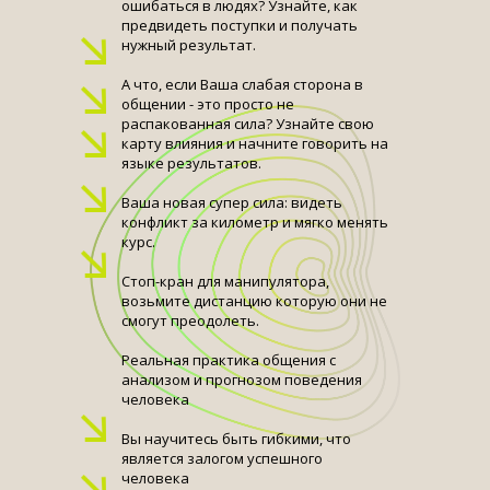
ошибаться в людях? Узнайте, как
предвидеть поступки и получать
нужный результат.
А что, если Ваша слабая сторона в
общении - это просто не
распакованная сила? Узнайте свою
карту влияния и начните говорить на
языке результатов.
Ваша новая супер сила: видеть
конфликт за километр и мягко менять
курс.
Стоп-кран для манипулятора,
возьмите дистанцию которую они не
смогут преодолеть.
Реальная практика общения с
анализом и прогнозом поведения
человека
Вы научитесь быть гибкими, что
является залогом успешного
человека